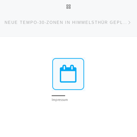
ZURÜCK ZUR BEITRAGSL
Nä
NEUE TEMPO-30-ZONEN IN HIMMELSTHÜR GEPLANT (20.6.2025)
Impressum