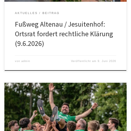
AKTUELLES
BEITRAG
Fußweg Altenau / Jesuitenhof:
Ortsrat fordert rechtliche Klärung
(9.6.2026)
von
admin
Veröffentlicht am
9. Juni 2026
Himmelsthür kann stolz sein auf seinen TuS Grün-Weiß: Am Ende
der Saison 2025/26 haben sowohl die 1. Herrenmannschaft der
Handballsparte als auch die 1. Fußballherren ihr großes Ziel
erreicht und jeweils den Klassenerhalt gesichert. Damit krönen
beide Teams eine spannende und teils nervenaufreibende