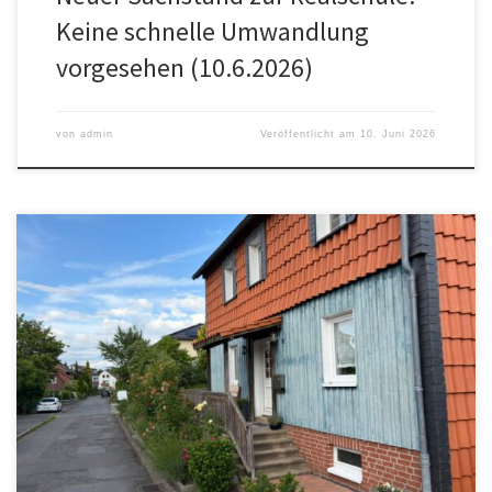
Keine schnelle Umwandlung
vorgesehen (10.6.2026)
von
admin
Veröffentlicht am
10. Juni 2026
Der geplante Ausbau eines Gehwegs im Bereich Altenau /
Jesuitenhof stößt im Ortsrat Himmelsthür auf deutliche Kritik. Aus
Sicht des Gremiums ist eine zentrale Frage bislang ungeklärt:
Handelt es sich bei der betroffenen Fläche überhaupt um
öffentlichen Raum oder weiterhin um Privatgrundstück?
Entscheidend ist dabei nicht der äußere Eindruck vor […]