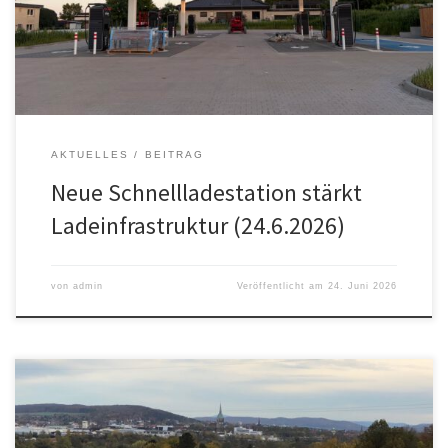
wird die bislang leistungsstärkste öffentliche Ladeeinrichtung in
Stadt und Landkreis Hildesheim geschaffen. Die Station umfasst
acht Ladesäulen mit jeweils zwei Anschlüssen. […]
AKTUELLES
BEITRAG
Neue Schnellladestation stärkt
Ladeinfrastruktur (24.6.2026)
von
admin
Veröffentlicht am
24. Juni 2026
Der Ortsrat Himmelsthür trauert um den Schäfermeister Wolfgang
Marhauer, der im Mai dieses Jahres verstorben ist. Mit ihm verliert