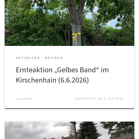
Beteiligung nicht wie gewohnt stattfinden. Stattdessen beteiligt
sich der Ortsrat erstmals an der bundesweiten Ernteaktion „Gelbes
Band“. Was bedeutet das „Gelbe Band“? Bäume und Sträucher,
die mit einem […]
AKTUELLES
BEITRAG
Ernteaktion „Gelbes Band“ im
Kirschenhain (6.6.2026)
von
admin
Veröffentlicht am
6. Juni 2026