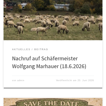
Himmelsthür einen Menschen, der über Jahrzehnte hinweg das
Erscheinungsbild unseres Ortes mitgestaltet hat. Seine Schaf- und
Ziegenherden gehörten für viele Bürgerinnen und Bürger ganz
selbstverständlich zur beeindruckenden Landschaft des
Osterbergs. Wolfgang […]
AKTUELLES
BEITRAG
Nachruf auf Schäfermeister
Wolfgang Marhauer (18.6.2026)
von
admin
Veröffentlicht am
20. Juni 2026