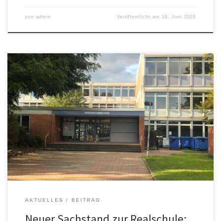
von
admin
Veröffentlicht am
18. Juni 2026
In der aktuellen Diskussion um die zukünftige Schulentwicklung in
Hildesheim gibt es einen neuen Stand: Der Schulausschuss hat sich
in seiner jüngsten Sitzung einstimmig dafür ausgesprochen, die
stark steigenden Schülerzahlen im Hauptschulbereich zunächst
ohne die Umwandlung der Realschulen in Oberschulen zu
bewältigen. Auch der Neubau einer weiteren Hauptschule ist
vorerst […]
AKTUELLES
BEITRAG
Neuer Sachstand zur Realschule: