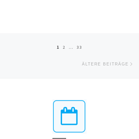
Beitragsnavigation
1
2
…
33
Äl
ÄLTERE BEITRÄGE