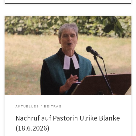
Mit großer Trauer nimmt der Ortsrat Himmelsthür Abschied von
Ulrike Blanke, die als Pastorin der evangelischen Paulusgemeinde
von 2006 bis 2021 das Leben im Ort entscheidend mitgeprägt hat.
Frau Blanke war nicht nur eine engagierte Seelsorgerin, sondern
auch eine eindrucksvolle Persönlichkeit unseres Ortes. Mit ihrer
offenen, zugewandten Art, ihrem unermüdlichen […]
AKTUELLES
BEITRAG
Nachruf auf Pastorin Ulrike Blanke
(18.6.2026)