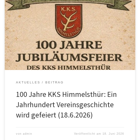
Ein besonderes Jubiläum steht in Himmelsthür bevor: Der
Kleinkaliberschützenverein (KKS) Himmelsthür feiert am
kommenden Wochenende sein 100-jähriges Bestehen. Aus
diesem Anlass lädt der Verein am Samstag, 20. Juni 2026, zu
einem großen Sommerfest auf dem Schulhof der Grundschule
Himmelsthür sowie am Abend zu einer festlichen Jubiläumsfeier in
die Turnhalle der […]
AKTUELLES
BEITRAG
100 Jahre KKS Himmelsthür: Ein
Jahrhundert Vereinsgeschichte
wird gefeiert (18.6.2026)
von
admin
Veröffentlicht am
18. Juni 2026