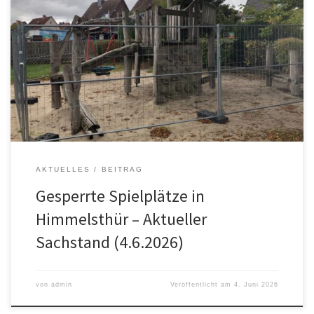
In den vergangenen Monaten haben viele Bürgerinnen und Bürger
den Ortsrat auf die Situation rund um mehrere gesperrte
Spielplätze in Himmelsthür angesprochen. Betroffen sind
insbesondere die Anlagen in der Salzwiese, am Ahnekamp sowie
in der Südstraße. Der Ortsrat hat das Thema bereits frühzeitig
aufgegriffen und steht seitdem in engem Austausch […]
AKTUELLES
BEITRAG
Gesperrte Spielplätze in
Himmelsthür – Aktueller
Sachstand (4.6.2026)
von
admin
Veröffentlicht am
4. Juni 2026