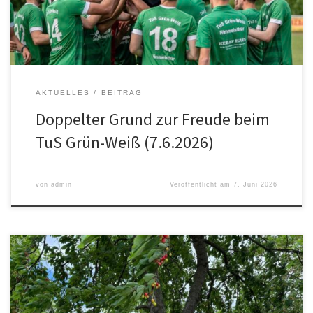
Spielzeit mit einem erfolgreichen Abschluss. Für besonderen […]
AKTUELLES
BEITRAG
Doppelter Grund zur Freude beim
TuS Grün-Weiß (7.6.2026)
von
admin
Veröffentlicht am
7. Juni 2026
Die traditionelle Kirschbaumversteigerung des Ortsrats
Himmelsthür, die seit über 50 Jahren fester Bestandteil des
Dorflebens ist, kann in diesem Jahr aufgrund rückläufiger