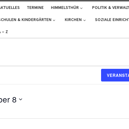
AKTUELLES
TERMINE
HIMMELSTHÜR
POLITIK & VERWAL
SCHULEN & KINDERGÄRTEN
KIRCHEN
SOZIALE EINRIC
A – Z
VERANST
er 8