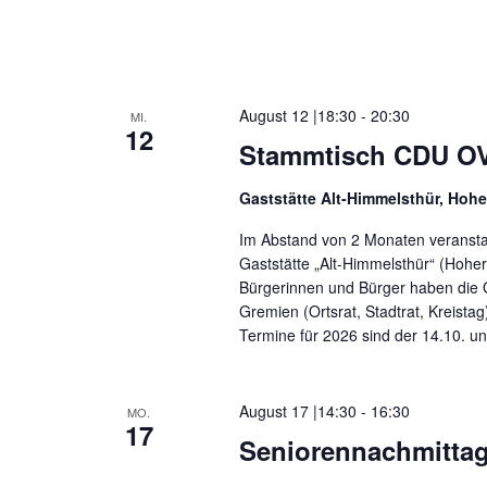
c
h
h
V
e
e
r
a
u
August 12 |18:30
-
20:30
MI.
n
12
Stammtisch CDU OV
s
n
t
a
d
Gaststätte Alt-Himmelsthür, Hohe
l
t
A
Im Abstand von 2 Monaten veranstal
u
Gaststätte „Alt-Himmelsthür“ (Hoher
n
n
Bürgerinnen und Bürger haben die
g
Gremien (Ortsrat, Stadtrat, Kreista
e
s
n
Termine für 2026 sind der 14.10. un
S
i
c
h
c
August 17 |14:30
-
16:30
MO.
l
17
ü
h
Seniorennachmitta
s
s