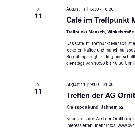
m
s
t
w
August 11 |16:30
-
18:30
DI.
e
ä
11
l
a
Café im Treffpunkt
h
w
l
o
l
e
Treffpunkt Mensch, Winkelstraße
r
n
t
t
.
Das Café im Treffpunkt Mensch ist e
e
leckeren Kaffee und manchmal soga
i
u
n
Begleitung sorgt DJ Jörg und schaf
g
n
dienstags von 16:30 bis 18:30 Uhr i
e
b
g
e
August 11 |19:00
-
21:00
n
DI.
e
11
.
Treffen der AG Orni
S
n
u
Kreissportbund, Jahnstr. 52
c
S
h
Neues aus der Welt der Ornithologie 
e
u
n
Interessierten, mehr Infos: www.ovh
a
c