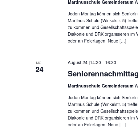
t
Martinusschule Gemeinderaum
W
e
l
e
Jeden Montag können sich Seniorin
w
Martinus-Schule (Winkelstr. 5) tref
o
n
r
zu kommen und Gesellschaftsspiele 
t
,
Diakonie und DRK organisieren im W
.
oder an Feiertagen. Neue […]
N
a
August 24 |14:30
-
16:30
MO.
24
v
Seniorennachmitta
i
Martinusschule Gemeinderaum
W
g
Jeden Montag können sich Seniorin
a
Martinus-Schule (Winkelstr. 5) tref
zu kommen und Gesellschaftsspiele 
t
Diakonie und DRK organisieren im W
oder an Feiertagen. Neue […]
i