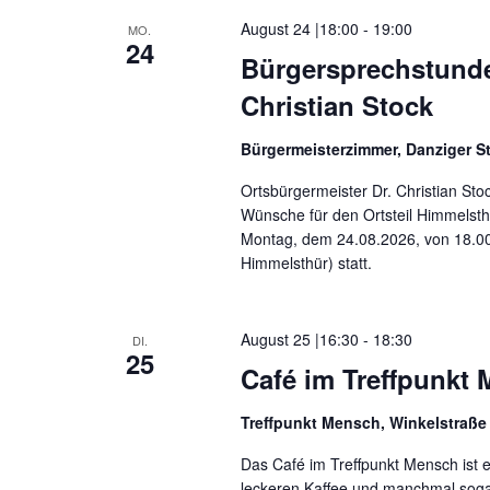
o
August 24 |18:00
-
19:00
MO.
24
n
Bürgersprechstunde
Christian Stock
Bürgermeisterzimmer, Danziger St
Ortsbürgermeister Dr. Christian Sto
Wünsche für den Ortsteil Himmelsth
Montag, dem 24.08.2026, von 18.00 
Himmelsthür) statt.
August 25 |16:30
-
18:30
DI.
25
Café im Treffpunkt
Treffpunkt Mensch, Winkelstraße
Das Café im Treffpunkt Mensch ist e
leckeren Kaffee und manchmal soga