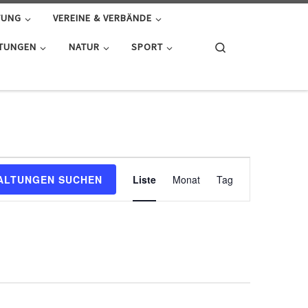
TUNG
VEREINE & VERBÄNDE
Search
HTUNGEN
NATUR
SPORT
V
ALTUNGEN SUCHEN
Liste
Monat
Tag
e
r
a
n
s
t