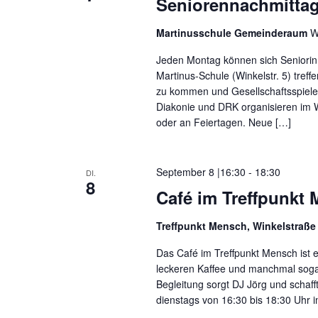
Seniorennachmitta
Martinusschule Gemeinderaum
W
Jeden Montag können sich Seniorin
Martinus-Schule (Winkelstr. 5) tref
zu kommen und Gesellschaftsspiele 
Diakonie und DRK organisieren im W
oder an Feiertagen. Neue […]
September 8 |16:30
-
18:30
DI.
8
Café im Treffpunkt
Treffpunkt Mensch, Winkelstraße
Das Café im Treffpunkt Mensch ist e
leckeren Kaffee und manchmal soga
Begleitung sorgt DJ Jörg und schaf
dienstags von 16:30 bis 18:30 Uhr i