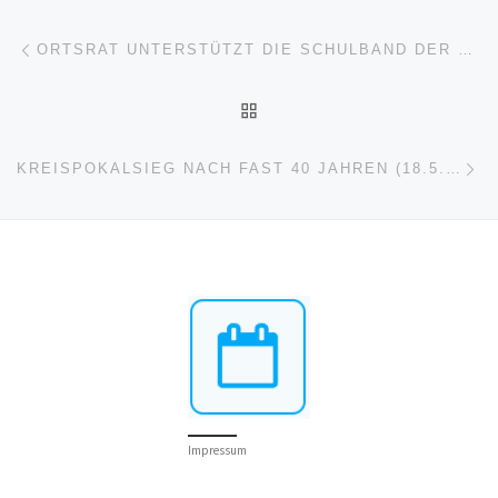
Beitragsnavigation
Vorheriger Beitrag
ORTSRAT UNTERSTÜTZT DIE SCHULBAND DER REALSCHULE (16.5.24)
ZURÜCK ZUR BEITRAGSL
Nä
KREISPOKALSIEG NACH FAST 40 JAHREN (18.5.2024)
Impressum