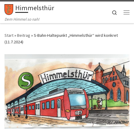
Himmelsthür
Zum Inhalt springen
Search
Me
Dem Himmel so nah!
Start
»
Beitrag
»
S-Bahn-Haltepunkt „Himmelsthür“ wird konkret
(11.7.2024)