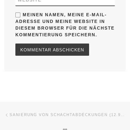
MEINEN NAMEN, MEINE E-MAIL-
ADRESSE UND MEINE WEBSITE IN
DIESEM BROWSER FÜR DIE NÄCHSTE
KOMMENTIERUNG SPEICHERN.
Beitragsnavigation
Vorheriger Beitrag
SANIERUNG VON SCHACHTABDECKUNGEN (12.9.2025)
ZURÜCK ZUR BEITRAGSL