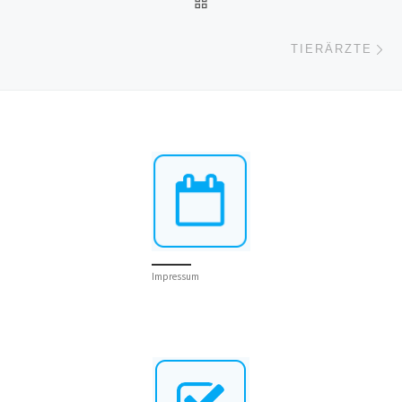
Nä
TIERÄRZTE
Impressum