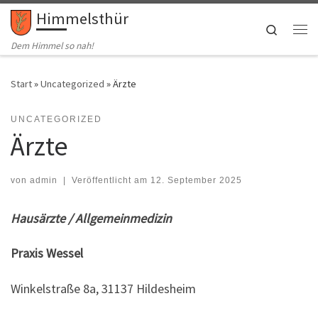
Himmelsthür
Zum Inhalt springen
Search
Me
Dem Himmel so nah!
Start
»
Uncategorized
»
Ärzte
UNCATEGORIZED
Ärzte
von
admin
|
Veröffentlicht am
12. September 2025
Hausärzte / Allgemeinmedizin
Praxis Wessel
Winkelstraße 8a, 31137 Hildesheim