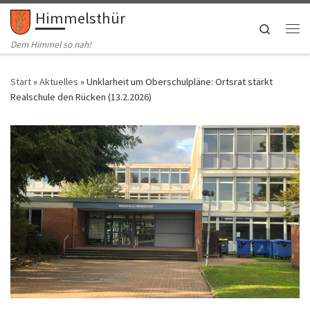
Himmelsthür
Zum Inhalt springen
Search
Me
Dem Himmel so nah!
Start
»
Aktuelles
»
Unklarheit um Oberschulpläne: Ortsrat stärkt
Realschule den Rücken (13.2.2026)