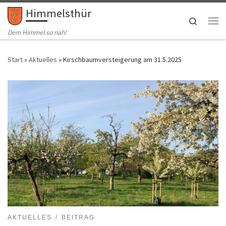
Himmelsthür
Zum Inhalt springen
Search
Me
Dem Himmel so nah!
Start
»
Aktuelles
»
Kirschbaumversteigerung am 31.5.2025
AKTUELLES
BEITRAG