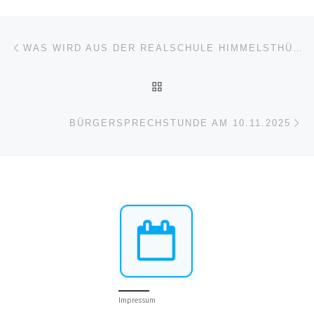
Beitragsnavigation
Vorheriger Beitrag
WAS WIRD AUS DER REALSCHULE HIMMELSTHÜR? (14.10.2025)
ZURÜCK ZUR BEITRAGSL
Nä
BÜRGERSPRECHSTUNDE AM 10.11.2025
Impressum