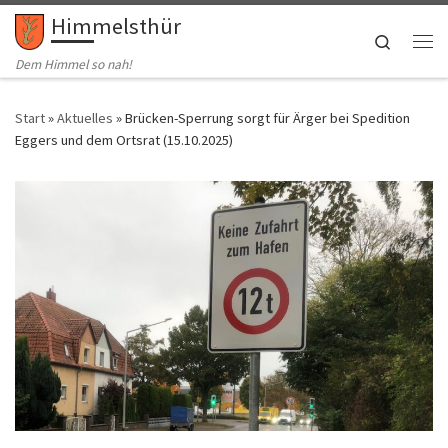
Himmelsthür
Zum Inhalt springen
Search
Me
Dem Himmel so nah!
Start
»
Aktuelles
»
Brücken-Sperrung sorgt für Ärger bei Spedition
Eggers und dem Ortsrat (15.10.2025)