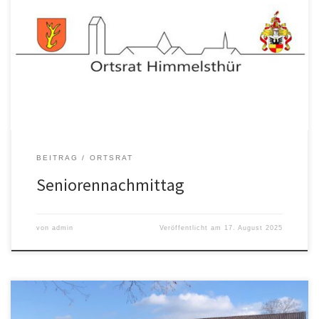
Uhr im Gemeinderaum der St. -Martinus-Schule (Winkelstr. 5)
treffen, um gemeinsam Kaffee zu trinken, miteinander ins
Gespräch zu kommen und Gesellschaftsspiele zu spielen.
Ehrenamtliche Helferinnen von AWO, Caritas, Diakonie und DRK
organisieren im Wechsel den Seniorentreff für den Ortsrat außer in
den […]
BEITRAG
ORTSRAT
Seniorennachmittag
von
admin
Veröffentlicht am
17. August 2025