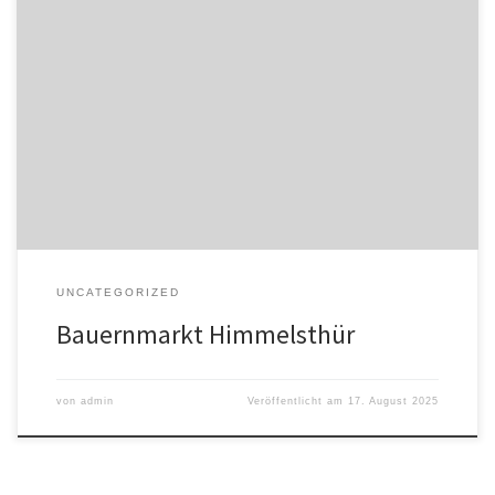
Jeden Freitag von 9:00 bis 12:30 Uhr verwandelt sich der Platz an
der Pauluskirche in Himmelsthür in einen Treffpunkt für Genießer:
Der Himmelsthürer Bauernmarkt – der wohl kleinste Wochenmarkt
Hildesheims – bietet seit über 32 Jahren regionale Qualität und
persönliche Beratung. Was erwartet Sie?An nur vier Ständen finden
Sie fast […]
UNCATEGORIZED
Bauernmarkt Himmelsthür
von
admin
Veröffentlicht am
17. August 2025