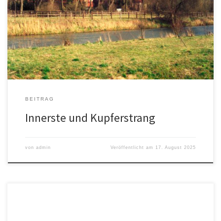
der Innerste, die hier mit Kupferstrang und Mühlengraben ein
weitläufiges Grünlandgebiet durchzieht. Auf den fruchtbaren
Schwemmböden wird überwiegend Grünland genutzt.
Auwaldreste, Altarme, Gehölze und Röhrichte verleihen der
Landschaft ihre Vielfalt und stellen wertvolle Lebensräume für
Tiere und […]
BEITRAG
Innerste und Kupferstrang
von
admin
Veröffentlicht am
17. August 2025
Jeden Montag können sich Seniorinnen und Senioren um 14.30