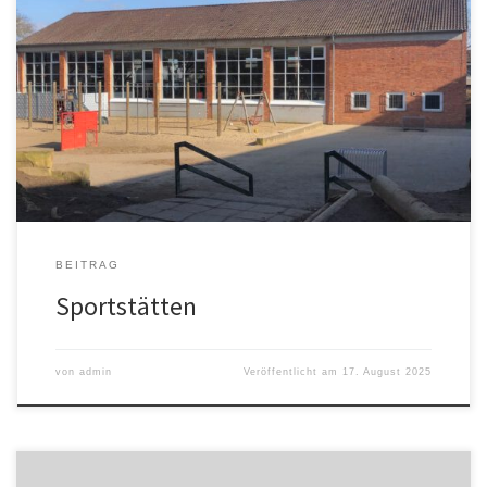
1. Außenanlagen TuS Grün-Weiß Himmelsthür (Jahnstraße) •
Zwei Fußballplätze (teilweise mit LED-Flutlicht) • 400-m-
Laufbahn, Kugelstoß- und Weitsprunganlagen • Beachplatz
für Hand-/Volleyball • Große Wiese und Vereinsheim
(„Sportsbar Italia“) 2. Schwimmhalle im Sportpark Himmelsthür
(Julianen Aue) • 25 × 12,5 m Schwimmerbecken mit
Sprunganlage • […]
BEITRAG
Sportstätten
von
admin
Veröffentlicht am
17. August 2025