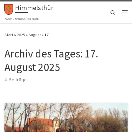
Himmelsthür
Zum Inhalt springen
Search
Me
Dem Himmel so nah!
Start
»
2025
»
August
»
17.
Archiv des Tages:
17.
August 2025
4 Beiträge
Das Landschaftsschutzgebiet „Innersteaue Nord“ liegt zwischen
Himmelsthür und Hildesheim. Es umfasst die Niederungsflächen