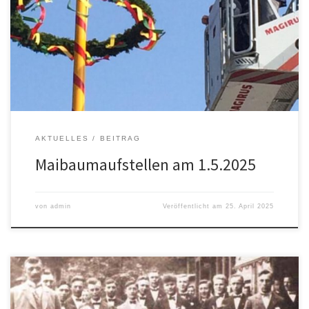
traditionellen Himmelsthürer Maibaum ein. Das Fest beginnt um
10.00 Uhr mit einer ökumenischen Andacht. Um 11.00 Uhr wird der
Maikranz feierlich aufgehängt. Für das leibliche Wohl ist wie immer
bestens gesorgt: Maibowle, Fassbier, Kaffee & Kuchen, Gegrilltes,
Pom­mes und Erbsensuppe warten […]
AKTUELLES
BEITRAG
Maibaumaufstellen am 1.5.2025
von
admin
Veröffentlicht am
25. April 2025
Die Freude an der Musik und die Lust am gemeinsamen Musizieren