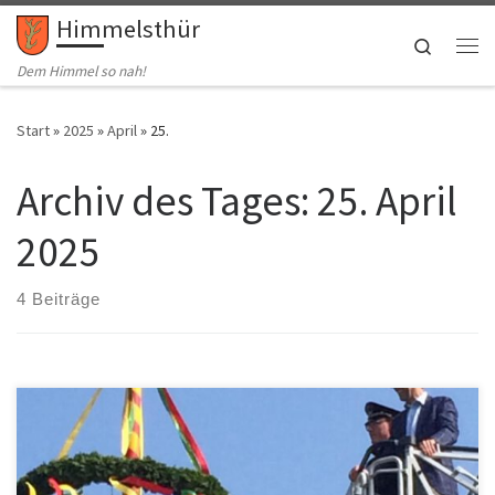
Himmelsthür
Zum Inhalt springen
Search
Me
Dem Himmel so nah!
Start
»
2025
»
April
»
25.
Archiv des Tages:
25. April
2025
4 Beiträge
Der Ortsrat und die Freiwillige Feuerwehr laden herzlich zum