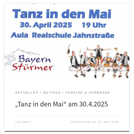
Ein besonderes Jubiläum wirft seine Schatten voraus: Der
Musikverein Himmelsthür lädt am Mittwoch, dem 30. April 2025,
zum festlichen „Tanz in den Mai“ ein – und feiert damit zugleich
sein 100-jähriges Bestehen. Exakt am Gründungstag vor einem
Jahrhundert, dem 30. April 1925, wurde der Verein ins Leben
gerufen. Nun blickt […]
AKTUELLES
BEITRAG
VEREINE & VERBÄNDE
„Tanz in den Mai“ am 30.4.2025
von
admin
Veröffentlicht am
25. April 2025