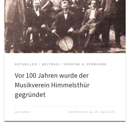
waren die treibenden Kräfte für die Gründung der
„Musikvereinigung Himmelsthür“ am 30. April 1925. In einer Zeit
des gesellschaftlichen Umbruchs nach dem Ersten Weltkrieg
versammelten sich siebzehn Männer des Posaunenchors der
Christus-Gemeinde Moritzberg im Gasthof Kreuzkam (heute Zum
Osterberg), […]
AKTUELLES
BEITRAG
VEREINE & VERBÄNDE
Vor 100 Jahren wurde der
Musikverein Himmelsthür
gegründet
von
admin
Veröffentlicht am
25. April 2025