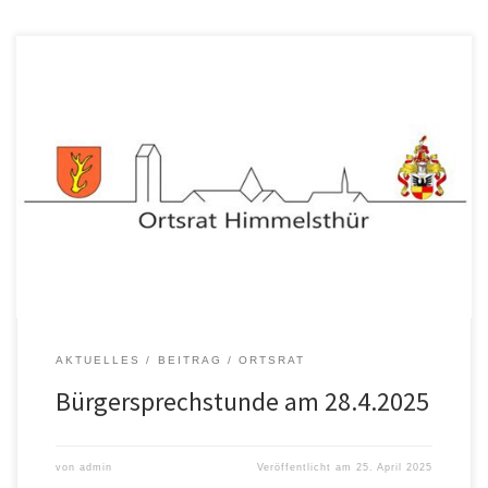
Ortsbürgermeister Dr. Christian Stock lädt alle Bürgerinnen und
Bürger, die Anregungen und Wünsche für den Ortsteil Himmelsthür
haben, zu einer Bürgersprechstunde ein. Diese findet am Montag,
dem 28.4.2025, von 18.00 bis 19.00 Uhr im Bürgermeisterzimmer,
Danziger Str. 40 (Hort Himmelsthür) statt.
AKTUELLES
BEITRAG
ORTSRAT
Bürgersprechstunde am 28.4.2025
von
admin
Veröffentlicht am
25. April 2025