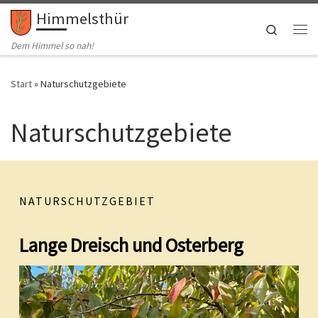
Himmelsthür
Zum Inhalt springen
Search
Me
Dem Himmel so nah!
Start
»
Naturschutzgebiete
Naturschutzgebiete
NATURSCHUTZGEBIET
Lange Dreisch und Osterberg