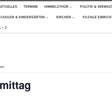
AKTUELLES
TERMINE
HIMMELSTHÜR
POLITIK & VERWAL
SCHULEN & KINDERGÄRTEN
KIRCHEN
SOZIALE EINRIC
A – Z
den.
mittag