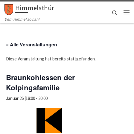
Himmelsthür
Zum Inhalt springen
Search
Me
Dem Himmel so nah!
« Alle Veranstaltungen
Diese Veranstaltung hat bereits stattgefunden.
Braunkohlessen der
Kolpingsfamilie
Januar 26 |18:00
-
20:00